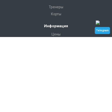
Тренеры
Корты
Информация
Telegram
Цены
Галерея
Контакты
Услуги
Индивидуальные занятия
Теннис для взрослых
Теннис для детей
Турниры и сборы
Наши контакты
+7 912 033-57-15