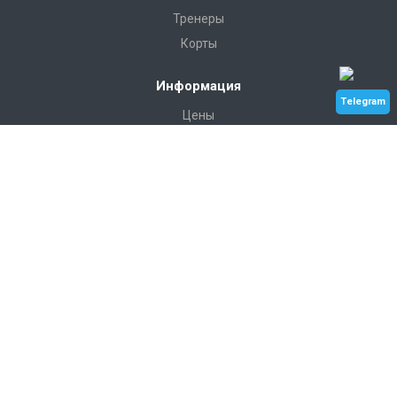
Тренеры
Корты
Информация
Telegram
Цены
Галерея
Контакты
Услуги
Индивидуальные занятия
Теннис для взрослых
Теннис для детей
Турниры и сборы
Наши контакты
+7 912 033-57-15