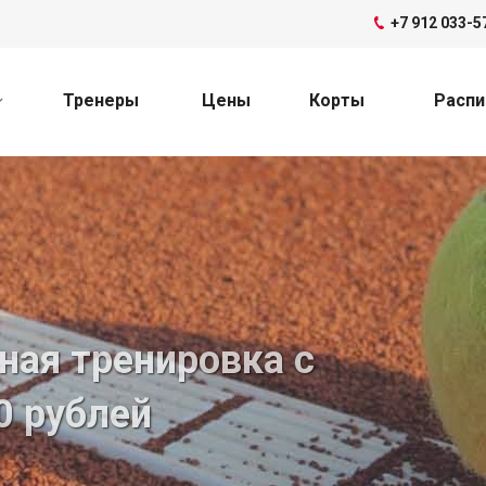
+7 912 033-5
Тренеры
Цены
Корты
Распи
ная тренировка с
0 рублей