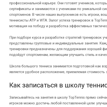
профессиональной карьере. Они готовят учеников, котор
сертификаты и занимаются с учениками по уникальной с
спортсменов. В числе наших выпускников есть игроки, в
теннисисты ATP и WTA. Залог успеха тренировок в TopTe
мотивация на победу и разработка эффективных тактичес
При подборе курса и разработке стратегий тренировок у
представлены групповые и индивидуальные занятия. Каж
тренировки предназначены для поддержания хорошей фи
подойдут спортсменам, желающим улучшить стиль и качес
Школа большого тенниса занимается подготовкой как взр
является удобное расположение, приемлемая стоимость з
Как записаться в школу тенни
Записывайтесь на занятия в школу TopTennis прямо сей
игроков можно достичь любой поставленной цели: улучши