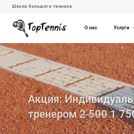
Школа большого тенниса
О нас
Услуги
Акция: Индивидуаль
тренером
2 500
1 75