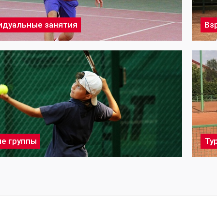
идуальные занятия
Вз
е группы
Ту