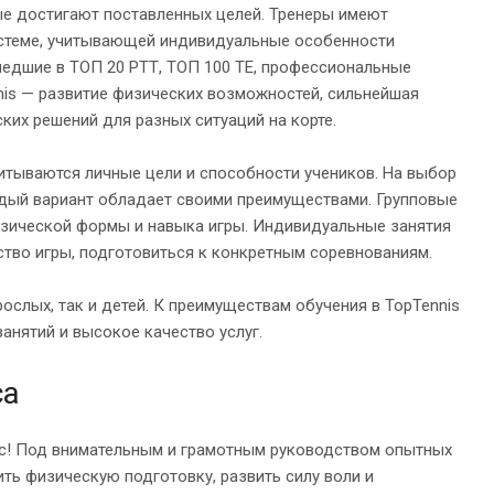
ые достигают поставленных целей. Тренеры имеют
истеме, учитывающей индивидуальные особенности
ошедшие в ТОП 20 РТТ, ТОП 100 ТЕ, профессиональные
nnis — развитие физических возможностей, сильнейшая
ких решений для разных ситуаций на корте.
читываются личные цели и способности учеников. На выбор
дый вариант обладает своими преимуществами. Групповые
зической формы и навыка игры. Индивидуальные занятия
тво игры, подготовиться к конкретным соревнованиям.
ослых, так и детей. К преимуществам обучения в TopTennis
анятий и высокое качество услуг.
са
час! Под внимательным и грамотным руководством опытных
ть физическую подготовку, развить силу воли и